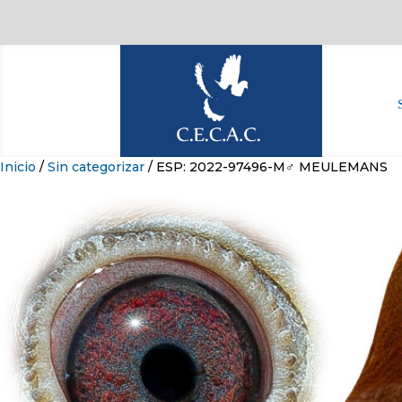
Inicio
/
Sin categorizar
/ ESP: 2022-97496-M♂ MEULEMANS