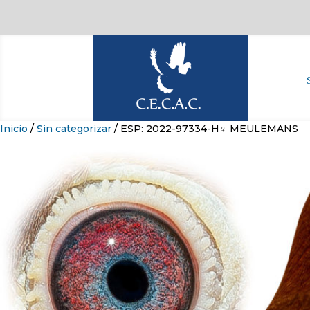
Inicio
/
Sin categorizar
/ ESP: 2022-97334-H♀ MEULEMANS