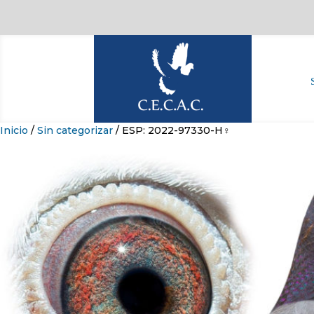
Inicio
/
Sin categorizar
/ ESP: 2022-97330-H♀