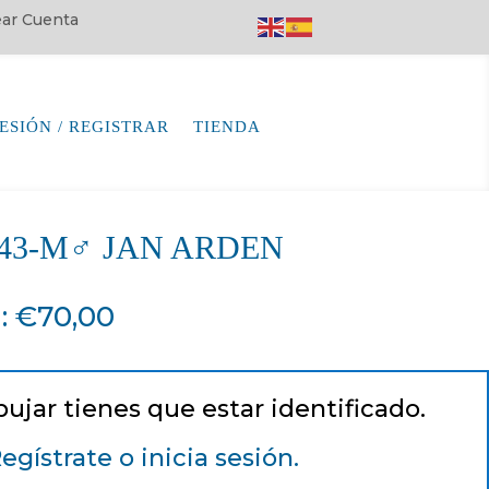
rear Cuenta
SESIÓN / REGISTRAR
TIENDA
7243-M♂ JAN ARDEN
a
:
€
70,00
pujar tienes que estar identificado.
egístrate o inicia sesión.