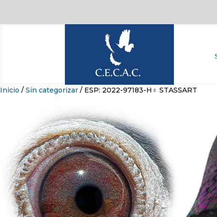
Inicio
/
Sin categorizar
/ ESP: 2022-97183-H♀ STASSART