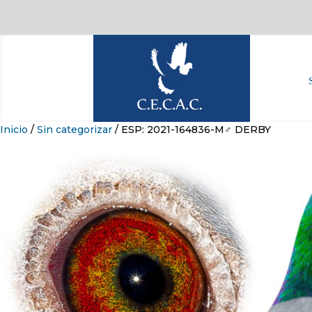
Inicio
/
Sin categorizar
/ ESP: 2021-164836-M♂ DERBY