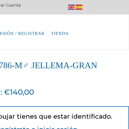
rear Cuenta
SESIÓN / REGISTRAR
TIENDA
64786-M♂ JELLEMA-GRAN
a
:
€
140,00
pujar tienes que estar identificado.