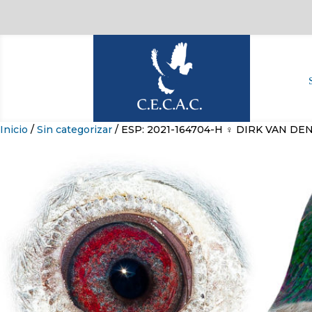
Inicio
/
Sin categorizar
/ ESP: 2021-164704-H ♀ DIRK VAN DE