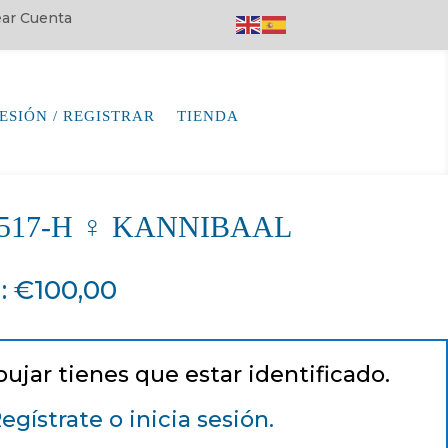
rear Cuenta
SESIÓN / REGISTRAR
TIENDA
64517-H ♀ KANNIBAAL
a
:
€
100,00
pujar tienes que estar identificado.
egístrate o inicia sesión.