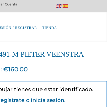
rear Cuenta
SESIÓN / REGISTRAR
TIENDA
64491-M PIETER VEENSTRA
a
:
€
160,00
pujar tienes que estar identificado.
egístrate o inicia sesión.