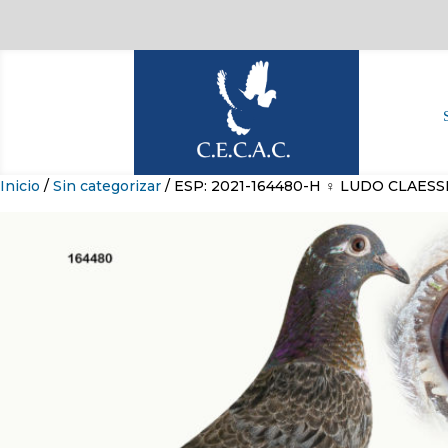
Inicio
/
Sin categorizar
/ ESP: 2021-164480-H ♀ LUDO CLAES