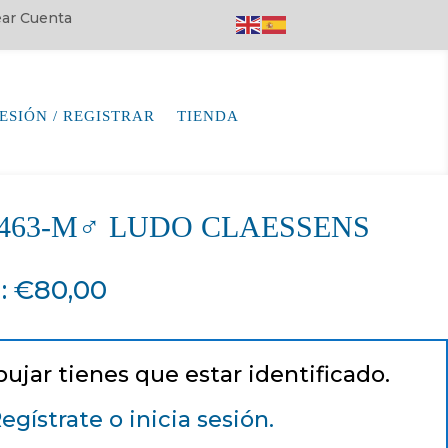
rear Cuenta
SESIÓN / REGISTRAR
TIENDA
64463-M♂ LUDO CLAESSENS
a
:
€
80,00
pujar tienes que estar identificado.
egístrate o inicia sesión.