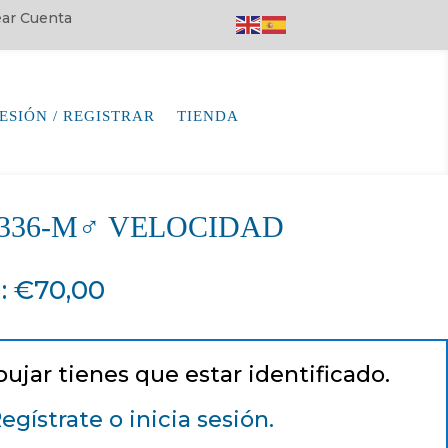
rear Cuenta
SESIÓN / REGISTRAR
TIENDA
64336-M♂ VELOCIDAD
a
:
€
70,00
pujar tienes que estar identificado.
egístrate o inicia sesión.