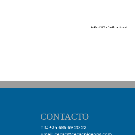
CONTACTO
Tlf.:
+34 685 69 20 22
Email:
cecac@cecacpigeons.com