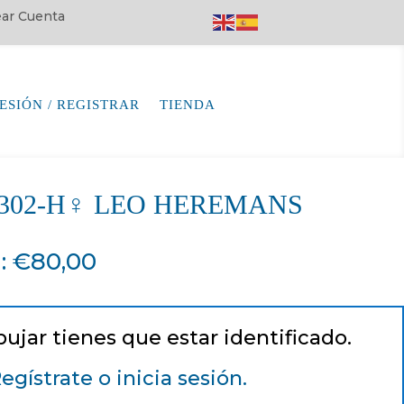
rear Cuenta
SESIÓN / REGISTRAR
TIENDA
85302-H♀ LEO HEREMANS
a
:
€
80,00
pujar tienes que estar identificado.
egístrate o inicia sesión.